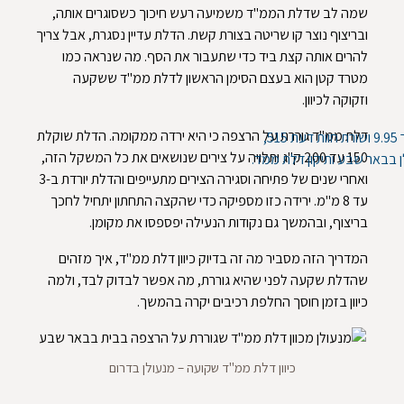
שמה לב שדלת הממ"ד משמיעה רעש חיכוך כשסוגרים אותה,
ובריצוף נוצר קו שריטה בצורת קשת. הדלת עדיין נסגרת, אבל צריך
להרים אותה קצת ביד כדי שתעבור את הסף. מה שנראה כמו
מטרד קטן הוא בעצם הסימן הראשון לדלת ממ"ד ששקעה
וזקוקה לכיוון.
דלת ממ"ד גוררת על הרצפה כי היא ירדה ממקומה. הדלת שוקלת
150 עד 200 ק"ג ותלויה על צירים שנושאים את כל המשקל הזה,
ואחרי שנים של פתיחה וסגירה הצירים מתעייפים והדלת יורדת ב-3
עד 8 מ"מ. ירידה כזו מספיקה כדי שהקצה התחתון יתחיל לחכך
בריצוף, ובהמשך גם נקודות הנעילה יפספסו את מקומן.
המדריך הזה מסביר מה זה בדיוק כיוון דלת ממ"ד, איך מזהים
שהדלת שקעה לפני שהיא גוררת, מה אפשר לבדוק לבד, ולמה
כיוון בזמן חוסך החלפת רכיבים יקרה בהמשך.
כיוון דלת ממ"ד שקועה – מנעולן בדרום