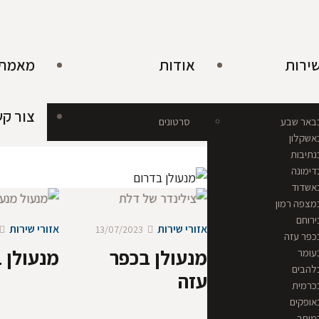
שירות
אודות
מאמרי
צור ק
בבאר שבע
סרטונים
אשקלון
נתיבות
דימונה
באשדוד
מצפה רמון
ירוחם
אזורי שירות
אזורי שירות
13/07/2023
כפר עזה
מנעולן בכפר
מנעולן ב
עומר
להבים
עזה
כרמית
אופקים
מיתר